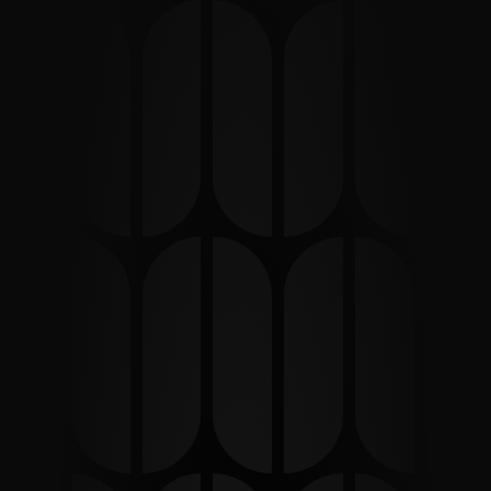
o forse solo la curiosità.
Benvenutə
in
powered by
SCORRI PER INIZIARE
11 Agosto 2026
Casacon, Sirolo
Clicca qui per ricevere l'ingresso gratuito entro le 
ore 00:00
Un solo link.
Tutto il nostro mondo.
A volte basta un QR per aprire un varco.