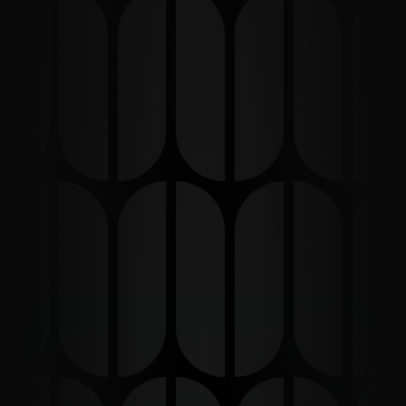
Qui trovi 
eterea
: la visione, i progetti, le collaborazioni e i 
momenti che stanno prendendo forma.
Entra, scorri, ascolta: ogni link è un frammento del nostro 
universo.
Non importa da dove arrivi. Se sei qui, è perché era il momento 
giusto.