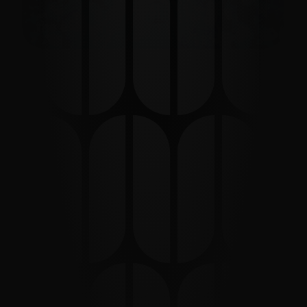
the elements
17 Maggio 2026
Casacon, Sirolo (special)
30 Maggio 2026
Conero Garage, Castelfidardo
12 Giugno 2026
ONMOOD Sound Fest, Loreto
19 Giugno 2026
Casacon, Sirolo
03 Luglio 2026
Casacon, Sirolo
11 Agosto 2026
Casacon, Sirolo
Clicca qui per ricevere l'ingresso gratuito 
entro le ore 00:00