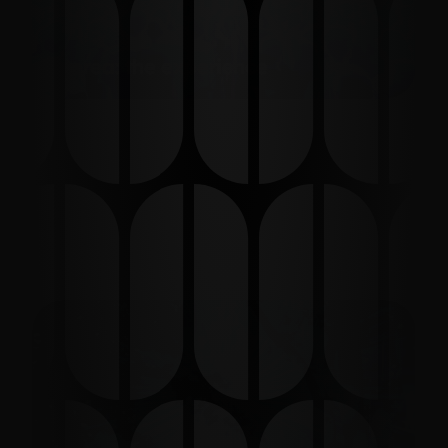
eterea: the experience
eterea, house music festival – Full 
Event Video
Porto Recanati | 22 Agosto 2025
11 Luglio 2026
Numana, Piazza del Santuario
13 Agosto 2026
Porto Recanati, Piazza Brancondi