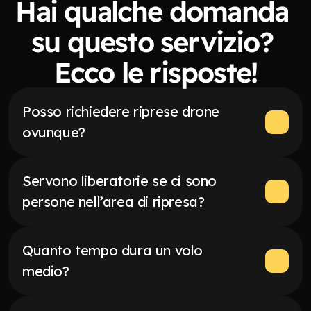
assicurarci che ogni obiettivo sia raggiunto e 
Hai qualche domanda 
superato.
su questo servizio? 
Ecco le risposte!
Posso richiedere riprese drone 
ovunque?
Servono liberatorie se ci sono 
persone nell’area di ripresa?
Quanto tempo dura un volo 
medio?