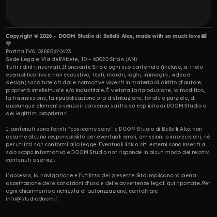
Copyright © 2026 – DOOM Studio di Bellelli Alex, made with so much love 📸 
💛
Partita IVA: 02885620423
Sede Legale: Via dell’Abete, 10 – 60020 Sirolo (AN)
Tutti i diritti riservati. Il presente Sito e ogni suo contenuto (incluse, a titolo 
esemplificativo e non esaustivo, testi, marchi, loghi, immagini, video e 
design) sono tutelati dalle normative vigenti in materia di diritto d’autore, 
proprietà intellettuale e/o industriale. È vietata la riproduzione, la modifica, 
la trasmissione, la ripubblicazione o la distribuzione, totale o parziale, di 
qualunque elemento senza il consenso scritto ed esplicito di DOOM Studio o 
dei legittimi proprietari.
I contenuti sono forniti “così come sono” e DOOM Studio di Bellelli Alex non 
assume alcuna responsabilità per eventuali errori, omissioni o imprecisioni, né 
per utilizzi non conformi alla legge. Eventuali link a siti esterni sono inseriti a 
solo scopo informativo e DOOM Studio non risponde in alcun modo dei relativi 
contenuti o servizi.
L’accesso, la navigazione e l’utilizzo del presente Sito implicano la piena 
accettazione delle condizioni d’uso e delle avvertenze legali qui riportate. Per 
ogni chiarimento o richiesta di autorizzazione, contattare 
info@studiodoom.it.