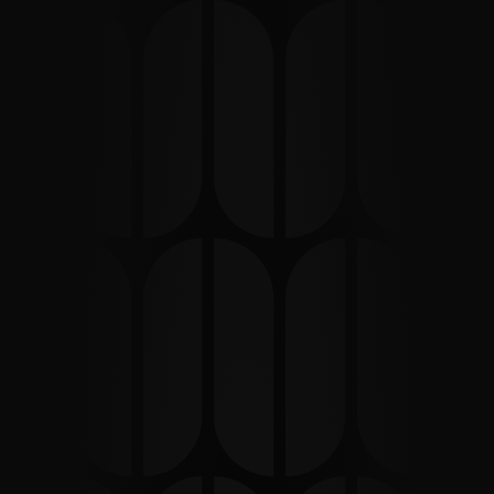
DRONE
Regala ai tuoi progetti un punto 
di vista mozzafiato
Con il nostro servizio 
Drone
, portiamo i tuoi 
scatti e i tuoi video a un livello (letteralmente) 
superiore. Che si tratti di un evento, di un luogo 
suggestivo o di riprese tecniche, le prospettive 
dall’alto aggiungono fascino e originalità. E non 
temere: siamo piloti certificati, per darti 
sicurezza, professionalità e risultati 
spettacolari.
SCORRI PER INIZIARE