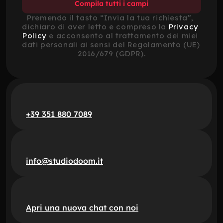
Compila tutti i campi
Premendo il tasto “Invia la tua richiesta”, 
dichiaro di aver letto e compreso la 
Privacy 
Policy
 e acconsento al trattamento dei miei 
dati personali ai sensi del Regolamento (UE) 
2016/679 (GDPR).
+39 351 880 7089
info@studiodoom.it
Apri una nuova chat con noi