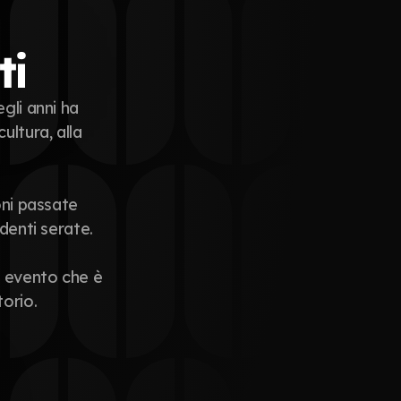
ti
li anni ha 
ltura, alla 
ni passate 
denti serate.
n evento che è 
torio.