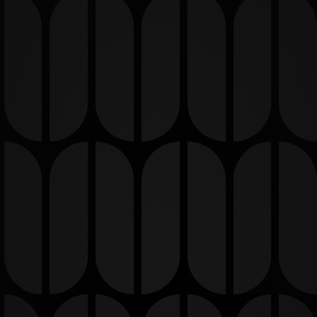
l Liceo Class
powered by
SCORRI PER INIZIARE