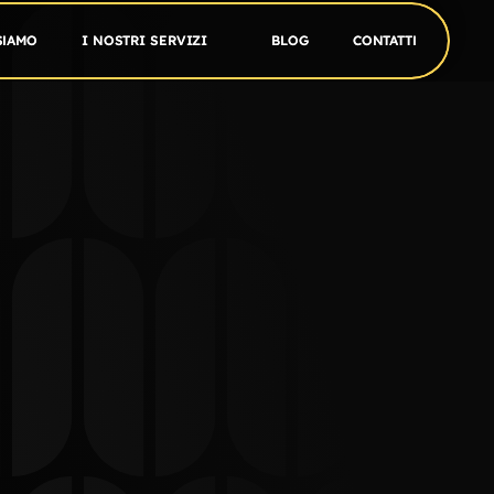
SIAMO
SIAMO
I NOSTRI SERVIZI
I NOSTRI SERVIZI
BLOG
BLOG
CONTATTI
CONTATTI
 QR 
osità.
le