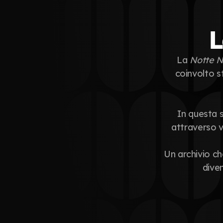
L
La 
Notte N
coinvolto st
In questa s
attraverso v
Un archivio che
diven