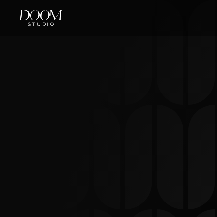
Hai
Code,
N