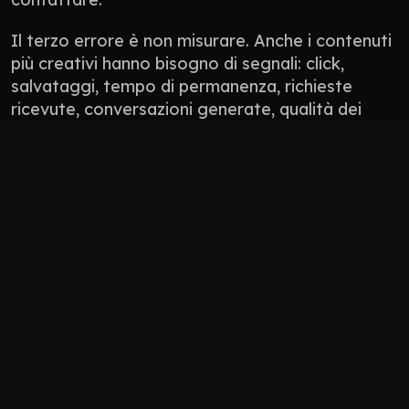
Il terzo errore è non misurare. Anche i contenuti 
più creativi hanno bisogno di segnali: click, 
salvataggi, tempo di permanenza, richieste 
ricevute, conversazioni generate, qualità dei 
lead. Non tutto si misura con un numero 
perfetto, ma tutto deve avere una direzione.
Non pubblicare contenuti solo perché “manca 
il post”.
Non usare l’AI per appiattire il tono del brand.
Non progettare solo per l’algoritmo: 
progetta per persone che devono fidarsi.
Non lasciare il sito scollegato da social, 
Google Business Profile, newsletter e 
materiali commerciali.
Come 