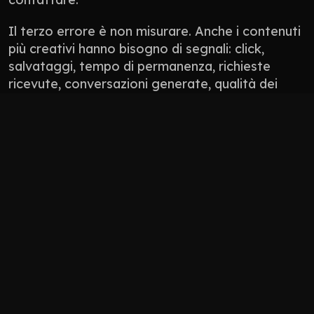
Il terzo errore è non misurare. Anche i contenuti 
più creativi hanno bisogno di segnali: click, 
salvataggi, tempo di permanenza, richieste 
ricevute, conversazioni generate, qualità dei 
lead. Non tutto si misura con un numero 
perfetto, ma tutto deve avere una direzione.
Non pubblicare contenuti solo perché “manca 
il post”.
Non usare l’AI per appiattire il tono del brand.
Non progettare solo per l’algoritmo: 
progetta per persone che devono fidarsi.
Non lasciare il sito scollegato da social, 
Google Business Profile, newsletter e 
materiali commerciali.
Come 