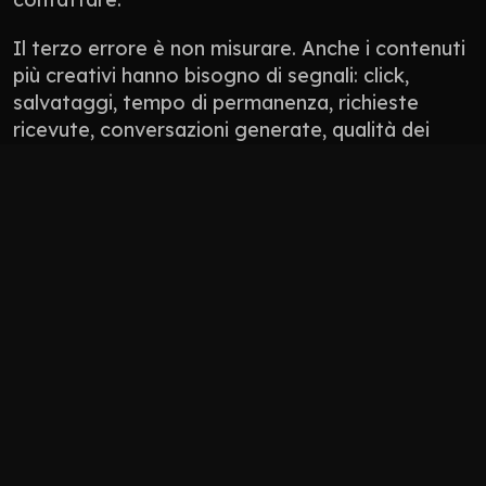
Il terzo errore è non misurare. Anche i contenuti 
più creativi hanno bisogno di segnali: click, 
salvataggi, tempo di permanenza, richieste 
ricevute, conversazioni generate, qualità dei 
lead. Non tutto si misura con un numero 
perfetto, ma tutto deve avere una direzione.
Non pubblicare contenuti solo perché “manca 
il post”.
Non usare l’AI per appiattire il tono del brand.
Non progettare solo per l’algoritmo: 
progetta per persone che devono fidarsi.
Non lasciare il sito scollegato da social, 
Google Business Profile, newsletter e 
materiali commerciali.
Come 