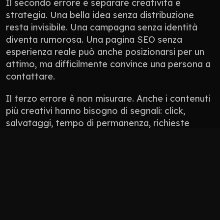
Il secondo errore è separare creatività e 
strategia. Una bella idea senza distribuzione 
resta invisibile. Una campagna senza identità 
diventa rumorosa. Una pagina SEO senza 
esperienza reale può anche posizionarsi per un 
attimo, ma difficilmente convince una persona a 
contattare.
Il terzo errore è non misurare. Anche i contenuti 
più creativi hanno bisogno di segnali: click, 
salvataggi, tempo di permanenza, richieste 
ricevute, conversazioni generate, qualità dei 
lead. Non tutto si misura con un numero 
perfetto, ma tutto deve avere una direzione.
Non pubblicare contenuti solo perché “manca 
il post”.
Non usare l’AI per appiattire il tono del brand.
Non progettare solo per l’algoritmo: 