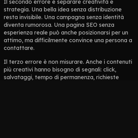
Il secondo errore è separare creatività e 
strategia. Una bella idea senza distribuzione 
resta invisibile. Una campagna senza identità 
diventa rumorosa. Una pagina SEO senza 
esperienza reale può anche posizionarsi per un 
attimo, ma difficilmente convince una persona a 
contattare.
Il terzo errore è non misurare. Anche i contenuti 
più creativi hanno bisogno di segnali: click, 
salvataggi, tempo di permanenza, richieste 
ricevute, conversazioni generate, qualità dei 
lead. Non tutto si misura con un numero 
perfetto, ma tutto deve avere una direzione.
Non pubblicare contenuti solo perché “manca 
il post”.
Non usare l’AI per appiattire il tono del brand.
Non progettare solo per l’algoritmo: 