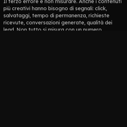
Il terzo errore è non misurare. Anche i contenuti 
più creativi hanno bisogno di segnali: click, 
salvataggi, tempo di permanenza, richieste 
ricevute, conversazioni generate, qualità dei 
lead. Non tutto si misura con un numero 
perfetto, ma tutto deve avere una direzione.
Non pubblicare contenuti solo perché “manca 
il post”.
Non usare l’AI per appiattire il tono del brand.
Non progettare solo per l’algoritmo: 
progetta per persone che devono fidarsi.
Non lasciare il sito scollegato da social, 
Google Business Profile, newsletter e 
materiali commerciali.
Come 
trasformare 