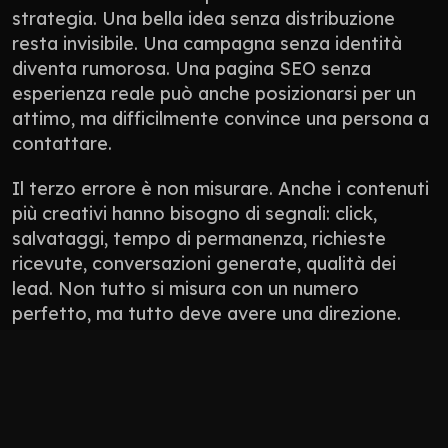
strategia. Una bella idea senza distribuzione 
resta invisibile. Una campagna senza identità 
diventa rumorosa. Una pagina SEO senza 
esperienza reale può anche posizionarsi per un 
attimo, ma difficilmente convince una persona a 
contattare.
Il terzo errore è non misurare. Anche i contenuti 
più creativi hanno bisogno di segnali: click, 
salvataggi, tempo di permanenza, richieste 
ricevute, conversazioni generate, qualità dei 
lead. Non tutto si misura con un numero 
perfetto, ma tutto deve avere una direzione.
Non pubblicare contenuti solo perché “manca 
il post”.
Non usare l’AI per appiattire il tono del brand.
Non progettare solo per l’algoritmo: 