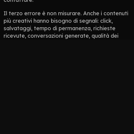
Il terzo errore è non misurare. Anche i contenuti 
più creativi hanno bisogno di segnali: click, 
salvataggi, tempo di permanenza, richieste 
ricevute, conversazioni generate, qualità dei 
lead. Non tutto si misura con un numero 
perfetto, ma tutto deve avere una direzione.
Non pubblicare contenuti solo perché “manca 
il post”.
Non usare l’AI per appiattire il tono del brand.
Non progettare solo per l’algoritmo: 
progetta per persone che devono fidarsi.
Non lasciare il sito scollegato da social, 
Google Business Profile, newsletter e 
materiali commerciali.
Come 