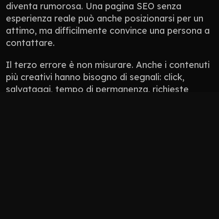
diventa rumorosa. Una pagina SEO senza 
esperienza reale può anche posizionarsi per un 
attimo, ma difficilmente convince una persona a 
contattare.
Il terzo errore è non misurare. Anche i contenuti 
più creativi hanno bisogno di segnali: click, 
salvataggi, tempo di permanenza, richieste 
ricevute, conversazioni generate, qualità dei 
lead. Non tutto si misura con un numero 
perfetto, ma tutto deve avere una direzione.
Non pubblicare contenuti solo perché “manca 
il post”.
Non usare l’AI per appiattire il tono del brand.
Non progettare solo per l’algoritmo: 
progetta per persone che devono fidarsi.
Non lasciare il sito scollegato da social, 