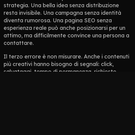
strategia. Una bella idea senza distribuzione 
resta invisibile. Una campagna senza identità 
diventa rumorosa. Una pagina SEO senza 
esperienza reale può anche posizionarsi per un 
attimo, ma difficilmente convince una persona a 
contattare.
Il terzo errore è non misurare. Anche i contenuti 
più creativi hanno bisogno di segnali: click, 
salvataggi, tempo di permanenza, richieste 
ricevute, conversazioni generate, qualità dei 
lead. Non tutto si misura con un numero 
perfetto, ma tutto deve avere una direzione.
Non pubblicare contenuti solo perché “manca 
il post”.
Non usare l’AI per appiattire il tono del brand.
Non progettare solo per l’algoritmo: 