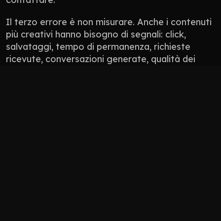
Il terzo errore è non misurare. Anche i contenuti 
più creativi hanno bisogno di segnali: click, 
salvataggi, tempo di permanenza, richieste 
ricevute, conversazioni generate, qualità dei 
lead. Non tutto si misura con un numero 
perfetto, ma tutto deve avere una direzione.
Non pubblicare contenuti solo perché “manca 
il post”.
Non usare l’AI per appiattire il tono del brand.
Non progettare solo per l’algoritmo: 
progetta per persone che devono fidarsi.
Non lasciare il sito scollegato da social, 
Google Business Profile, newsletter e 
materiali commerciali.
Come 