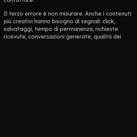
Il terzo errore è non misurare. Anche i contenuti 
più creativi hanno bisogno di segnali: click, 
salvataggi, tempo di permanenza, richieste 
ricevute, conversazioni generate, qualità dei 
lead. Non tutto si misura con un numero 
perfetto, ma tutto deve avere una direzione.
Non pubblicare contenuti solo perché “manca 
il post”.
Non usare l’AI per appiattire il tono del brand.
Non progettare solo per l’algoritmo: 
progetta per persone che devono fidarsi.
Non lasciare il sito scollegato da social, 
Google Business Profile, newsletter e 
materiali commerciali.
Come 