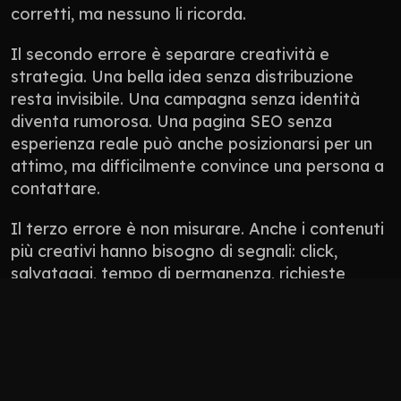
corretti, ma nessuno li ricorda.
Il secondo errore è separare creatività e 
strategia. Una bella idea senza distribuzione 
resta invisibile. Una campagna senza identità 
diventa rumorosa. Una pagina SEO senza 
esperienza reale può anche posizionarsi per un 
attimo, ma difficilmente convince una persona a 
contattare.
Il terzo errore è non misurare. Anche i contenuti 
più creativi hanno bisogno di segnali: click, 
salvataggi, tempo di permanenza, richieste 
ricevute, conversazioni generate, qualità dei 
lead. Non tutto si misura con un numero 
perfetto, ma tutto deve avere una direzione.
Non pubblicare contenuti solo perché “manca 