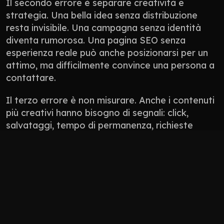
Il secondo errore è separare creatività e 
strategia. Una bella idea senza distribuzione 
resta invisibile. Una campagna senza identità 
diventa rumorosa. Una pagina SEO senza 
esperienza reale può anche posizionarsi per un 
attimo, ma difficilmente convince una persona a 
contattare.
Il terzo errore è non misurare. Anche i contenuti 
più creativi hanno bisogno di segnali: click, 
salvataggi, tempo di permanenza, richieste 
ricevute, conversazioni generate, qualità dei 
lead. Non tutto si misura con un numero 
perfetto, ma tutto deve avere una direzione.
Non pubblicare contenuti solo perché “manca 
il post”.
Non usare l’AI per appiattire il tono del brand.
Non progettare solo per l’algoritmo: 