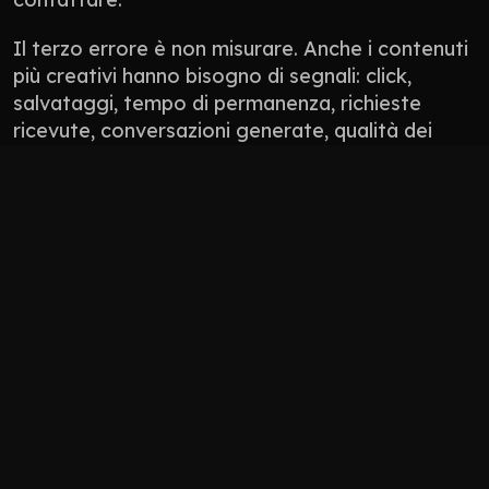
Il terzo errore è non misurare. Anche i contenuti 
più creativi hanno bisogno di segnali: click, 
salvataggi, tempo di permanenza, richieste 
ricevute, conversazioni generate, qualità dei 
lead. Non tutto si misura con un numero 
perfetto, ma tutto deve avere una direzione.
Non pubblicare contenuti solo perché “manca 
il post”.
Non usare l’AI per appiattire il tono del brand.
Non progettare solo per l’algoritmo: 
progetta per persone che devono fidarsi.
Non lasciare il sito scollegato da social, 
Google Business Profile, newsletter e 
materiali commerciali.
Come 