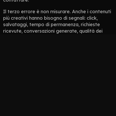
Il terzo errore è non misurare. Anche i contenuti 
più creativi hanno bisogno di segnali: click, 
salvataggi, tempo di permanenza, richieste 
ricevute, conversazioni generate, qualità dei 
lead. Non tutto si misura con un numero 
perfetto, ma tutto deve avere una direzione.
Non pubblicare contenuti solo perché “manca 
il post”.
Non usare l’AI per appiattire il tono del brand.
Non progettare solo per l’algoritmo: 
progetta per persone che devono fidarsi.
Non lasciare il sito scollegato da social, 
Google Business Profile, newsletter e 
materiali commerciali.
Come 