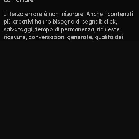
Il terzo errore è non misurare. Anche i contenuti 
più creativi hanno bisogno di segnali: click, 
salvataggi, tempo di permanenza, richieste 
ricevute, conversazioni generate, qualità dei 
lead. Non tutto si misura con un numero 
perfetto, ma tutto deve avere una direzione.
Non pubblicare contenuti solo perché “manca 
il post”.
Non usare l’AI per appiattire il tono del brand.
Non progettare solo per l’algoritmo: 
progetta per persone che devono fidarsi.
Non lasciare il sito scollegato da social, 
Google Business Profile, newsletter e 
materiali commerciali.
Come 