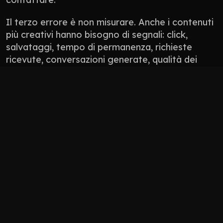
Il terzo errore è non misurare. Anche i contenuti 
più creativi hanno bisogno di segnali: click, 
salvataggi, tempo di permanenza, richieste 
ricevute, conversazioni generate, qualità dei 
lead. Non tutto si misura con un numero 
perfetto, ma tutto deve avere una direzione.
Non pubblicare contenuti solo perché “manca 
il post”.
Non usare l’AI per appiattire il tono del brand.
Non progettare solo per l’algoritmo: 
progetta per persone che devono fidarsi.
Non lasciare il sito scollegato da social, 
Google Business Profile, newsletter e 
materiali commerciali.
Come 