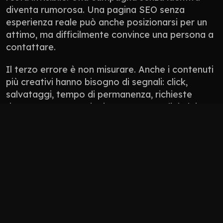
diventa rumorosa. Una pagina SEO senza 
esperienza reale può anche posizionarsi per un 
attimo, ma difficilmente convince una persona a 
contattare.
Il terzo errore è non misurare. Anche i contenuti 
più creativi hanno bisogno di segnali: click, 
salvataggi, tempo di permanenza, richieste 
ricevute, conversazioni generate, qualità dei 
lead. Non tutto si misura con un numero 
perfetto, ma tutto deve avere una direzione.
Non pubblicare contenuti solo perché “manca 
il post”.
Non usare l’AI per appiattire il tono del brand.
Non progettare solo per l’algoritmo: 
progetta per persone che devono fidarsi.
Non lasciare il sito scollegato da social, 